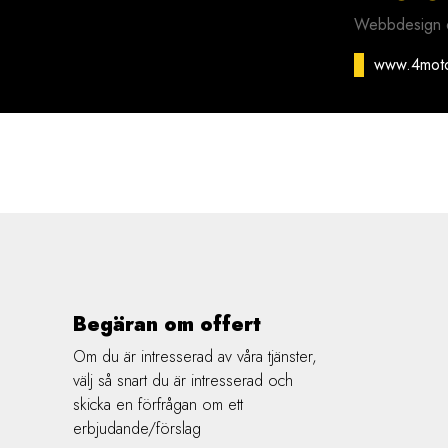
Webbdesign o
www.4mot
Begäran om offert
Om du är intresserad av våra tjänster,
välj så snart du är intresserad och
skicka en förfrågan om ett
erbjudande/förslag