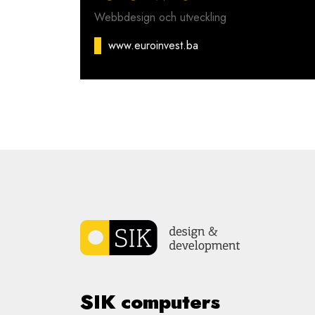
Webbdesign och utveckling
www.euroinvest.ba
SIK computers