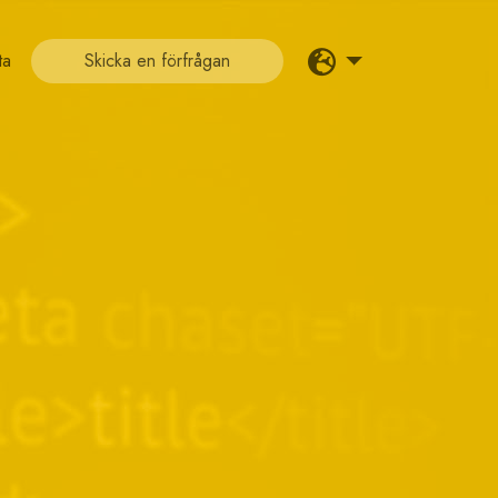
ta
Skicka en förfrågan