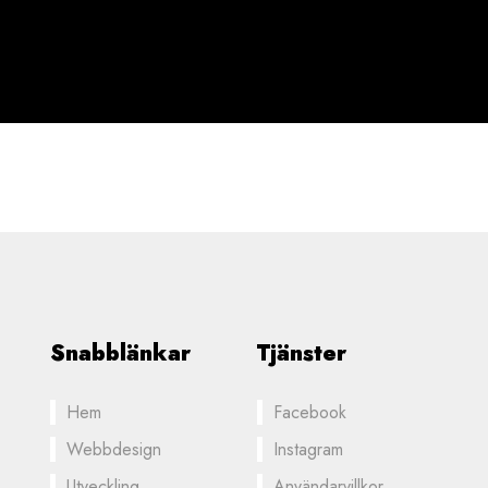
Snabblänkar
Tjänster
Hem
Facebook
Webbdesign
Instagram
Utveckling
Användarvillkor