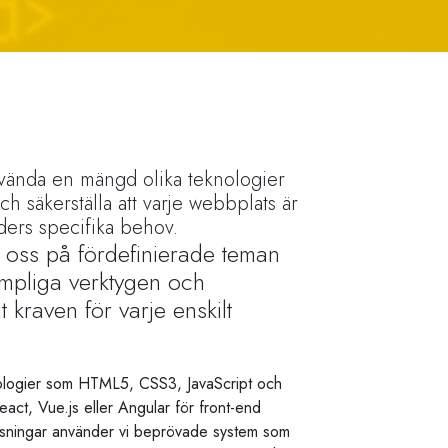
nvända en mängd olika teknologier
och säkerställa att varje webbplats är
nders specifika behov.
lita oss på fördefinierade teman
lämpliga verktygen och
t kraven för varje enskilt
ologier som HTML5, CSS3, JavaScript och
ct, Vue.js eller Angular för front-end
ösningar använder vi beprövade system som