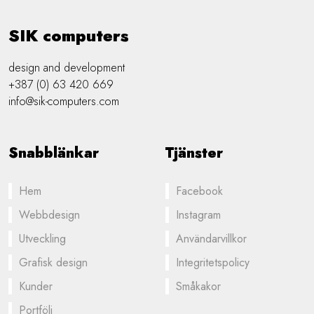
SIK computers
design and development
+387 (0) 63 420 669
info@sik-computers.com
Snabblänkar
Tjänster
Hem
Facebook
Webbdesign
Instagram
Utveckling
Användarvillkor
Grafisk design
Integritetspolicy
Kunder
Småkakor
Portfölj