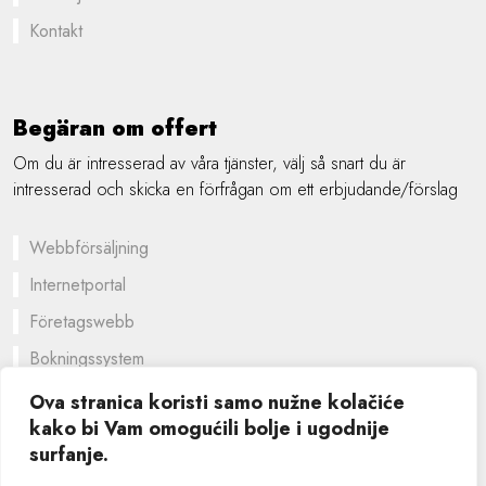
Kontakt
Begäran om offert
Om du är intresserad av våra tjänster, välj så snart du är
intresserad och skicka en förfrågan om ett erbjudande/förslag
Webbförsäljning
Internetportal
Företagswebb
Bokningssystem
En skräddarsydd lösning
Ova stranica koristi samo nužne kolačiće
kako bi Vam omogućili bolje i ugodnije
Grafisk design
surfanje.
©
2026 SIK computers