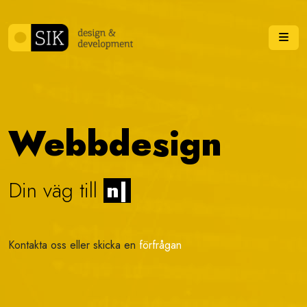
Skip to content
Me
Webbdesign
Din väg till
vis
|
Kontakta oss eller skicka en
förfrågan