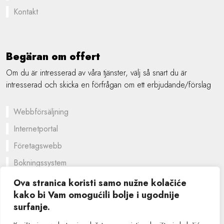
Kontakt
Begäran om offert
Om du är intresserad av våra tjänster, välj så snart du är
intresserad och skicka en förfrågan om ett erbjudande/förslag
Webbförsäljning
Internetportal
Företagswebb
Bokningssystem
En skräddarsydd lösning
Ova stranica koristi samo nužne kolačiće
kako bi Vam omogućili bolje i ugodnije
Grafisk design
surfanje.
©
2026 SIK computers