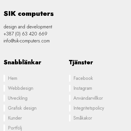
SIK computers
design and development
+387 (0) 63 420 669
info@sik-computers.com
Snabblänkar
Tjänster
Hem
Facebook
Webbdesign
Instagram
Utveckling
Användarvillkor
Grafisk design
Integritetspolicy
Kunder
Småkakor
Portfölj