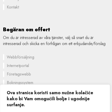
Kontakt
Begäran om offert
Om du är intresserad av våra tjänster, välj så snart du är
intresserad och skicka en förfrågan om ett erbjudande/förslag
Webbförsäljning
Internetportal
Företagswebb
Bokningssystem
En skräddarsydd lösning
Ova stranica koristi samo nužne kolačiće
kako bi Vam omogućili bolje i ugodnije
Grafisk design
surfanje.
©
2026 SIK computers