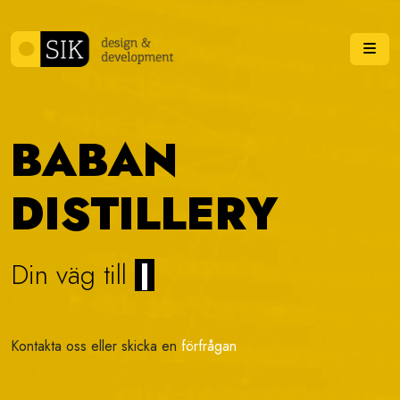
Skip to content
Me
BABAN
DISTILLERY
Din väg till
visu
|
Kontakta oss eller skicka en
förfrågan