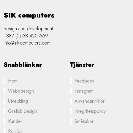
SIK computers
design and development
+387 (0) 63 420 669
info@sik-computers.com
Snabblänkar
Tjänster
Hem
Facebook
Webbdesign
Instagram
Utveckling
Användarvillkor
Grafisk design
Integritetspolicy
Kunder
Småkakor
Portfölj