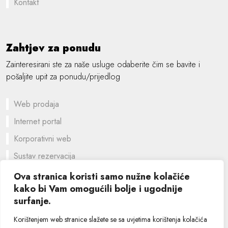
Kontakt
Zahtjev za ponudu
Zainteresirani ste za naše usluge odaberite čim se bavite i
pošaljite upit za ponudu/prijedlog
Web prodaja
Internet portal
Korporativni web
Sustav rezervacija
Prilagođeno rješenje
Ova stranica koristi samo nužne kolačiće
kako bi Vam omogućili bolje i ugodnije
Grafički dizajn
surfanje.
©
2026 SIK computers
Korištenjem web stranice slažete se sa uvjetima korištenja kolačića