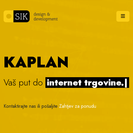
Skip to content
Me
KAPLAN
Vaš put do
internet trgovine.
|
Kontaktirajte nas ili pošaljite
Zahtjev za ponudu