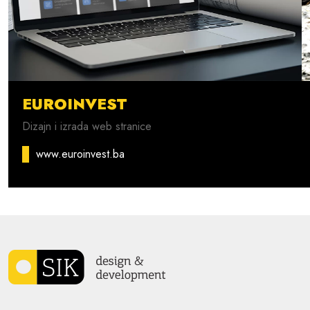
EUROINVEST
Dizajn i izrada web stranice
www.euroinvest.ba