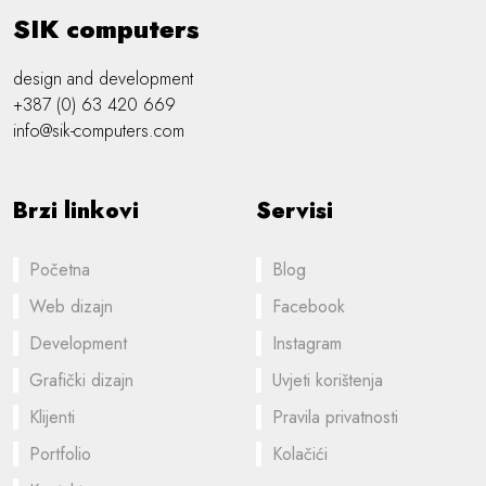
SIK computers
design and development
+387 (0) 63 420 669
info@sik-computers.com
Brzi linkovi
Servisi
Početna
Blog
Web dizajn
Facebook
Development
Instagram
Grafički dizajn
Uvjeti korištenja
Klijenti
Pravila privatnosti
Portfolio
Kolačići