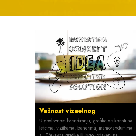
Važnost vizuelnog
U poslovnom brendiranju, grafika se koristi na
letcima, vizitkama, banerima, mamorandumima i
sl. Efektivna grafika ili logo, otiskani na