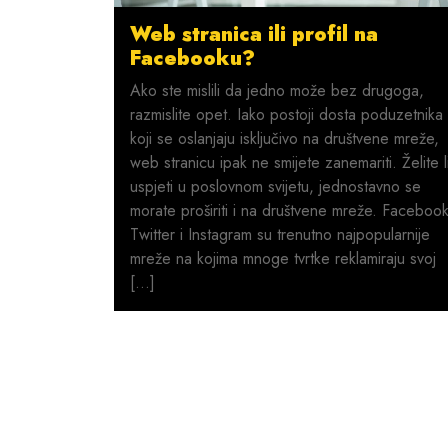
Web stranica ili profil na
Facebooku?
Ako ste mislili da jedno može bez drugoga,
razmislite opet. Iako postoji dosta poduzetnika
koji se oslanjaju isključivo na društvene mreže,
web stranicu ipak ne smijete zanemariti. Želite l
uspjeti u poslovnom svijetu, jednostavno se
morate proširiti i na društvene mreže. Facebook
Twitter i Instagram su trenutno najpopularnije
mreže na kojima mnoge tvrtke reklamiraju svoj
[…]