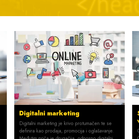
Digitalni marketing
Digitalni marketing je krivo protumačen te se
definira kao prodaja, promocija i oglašavanje.
Međutim priča je drugačija, odnosno digitalni