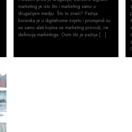
marketing je isto što i marketing samo u
drugačijem mediju. Što to znači? Pažnja
korisnika je u digitalnome svijetu i promijenili su
se samo alati kojima se marketing provodi, ne
definicija marketinga. Osim što je pažnja […]