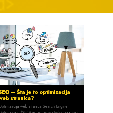
SEO – Šta je to optimizacija
web stranica?
Optimizacija web stranica Search Engine
Optimization (SEO) je osnovna stavka pri izradi