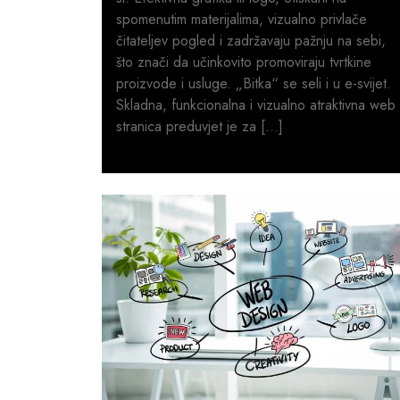
spomenutim materijalima, vizualno privlače
čitateljev pogled i zadržavaju pažnju na sebi,
što znači da učinkovito promoviraju tvrtkine
proizvode i usluge. „Bitka“ se seli i u e-svijet.
Skladna, funkcionalna i vizualno atraktivna web
stranica preduvjet je za […]