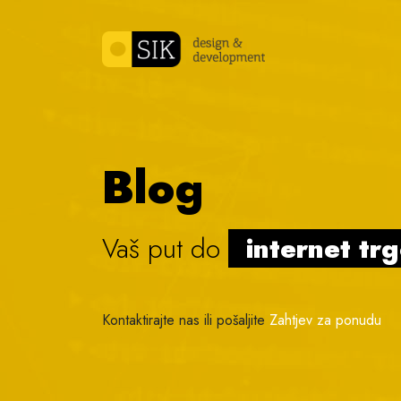
Skip to content
Blog
Vaš put do
internet tr
Kontaktirajte nas ili pošaljite
Zahtjev za ponudu