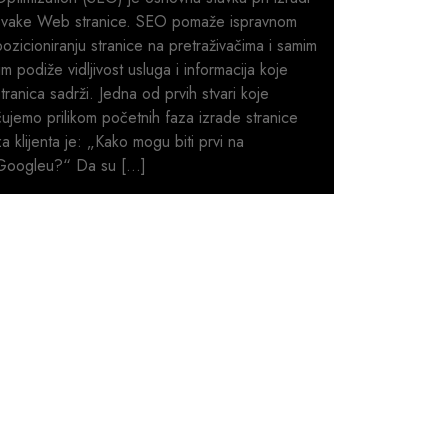
svake Web stranice. SEO pomaže ispravnom
pozicioniranju stranice na pretraživačima i samim
tim podiže vidljivost usluga i informacija koje
stranica sadrži. Jedna od prvih stvari koje
čujemo prilikom početnih faza izrade stranice
za klijenta je: „Kako mogu biti prvi na
Googleu?“ Da su […]