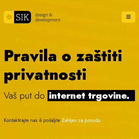
Skip to content
Me
Pravila o zaštiti
privatnosti
Vaš put do
internet trgovine.
|
Kontaktirajte nas ili pošaljite
Zahtjev za ponudu