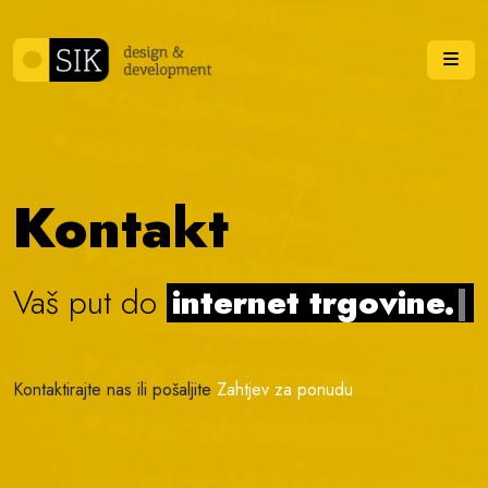
Skip to content
Me
Kontakt
Vaš put do
internet trgovine.
|
Kontaktirajte nas ili pošaljite
Zahtjev za ponudu