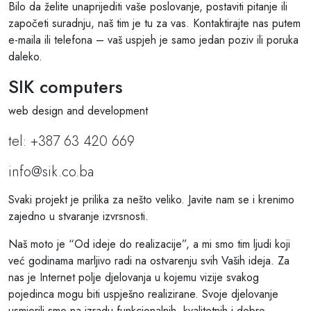
Bilo da želite unaprijediti vaše poslovanje, postaviti pitanje ili
započeti suradnju, naš tim je tu za vas. Kontaktirajte nas putem
e-maila ili telefona – vaš uspjeh je samo jedan poziv ili poruka
daleko.
SIK computers
web design and development
tel: +387 63 420 669
info@sik.co.ba
Svaki projekt je prilika za nešto veliko. Javite nam se i krenimo
zajedno u stvaranje izvrsnosti.
Naš moto je “Od ideje do realizacije”, a mi smo tim ljudi koji
već godinama marljivo radi na ostvarenju svih Vaših ideja. Za
nas je Internet polje djelovanja u kojemu vizije svakog
pojedinca mogu biti uspješno realizirane. Svoje djelovanje
usmjerili smo na izradu funkcionalnih, kvalitetnih i dobro