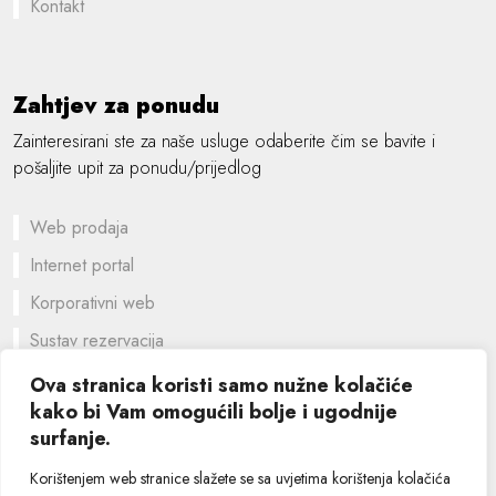
Kontakt
Zahtjev za ponudu
Zainteresirani ste za naše usluge odaberite čim se bavite i
pošaljite upit za ponudu/prijedlog
Web prodaja
Internet portal
Korporativni web
Sustav rezervacija
Prilagođeno rješenje
Ova stranica koristi samo nužne kolačiće
kako bi Vam omogućili bolje i ugodnije
Grafički dizajn
surfanje.
©
2026 SIK computers
Korištenjem web stranice slažete se sa uvjetima korištenja kolačića