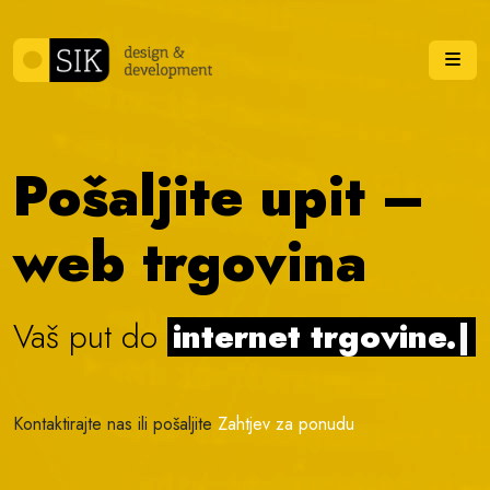
Skip to content
Me
Pošaljite upit –
web trgovina
Vaš put do
internet trgovine.
|
Kontaktirajte nas ili pošaljite
Zahtjev za ponudu