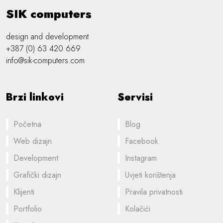
SIK computers
design and development
+387 (0) 63 420 669
info@sik-computers.com
Brzi linkovi
Servisi
Početna
Blog
Web dizajn
Facebook
Development
Instagram
Grafički dizajn
Uvjeti korištenja
Klijenti
Pravila privatnosti
Portfolio
Kolačići