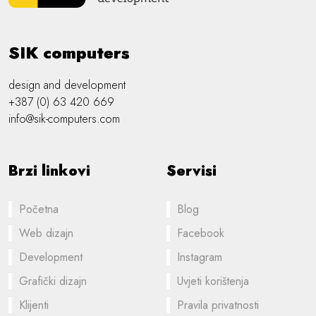
SIK computers
design and development
+387 (0) 63 420 669
info@sik-computers.com
Brzi linkovi
Servisi
Početna
Blog
Web dizajn
Facebook
Development
Instagram
Grafički dizajn
Uvjeti korištenja
Klijenti
Pravila privatnosti