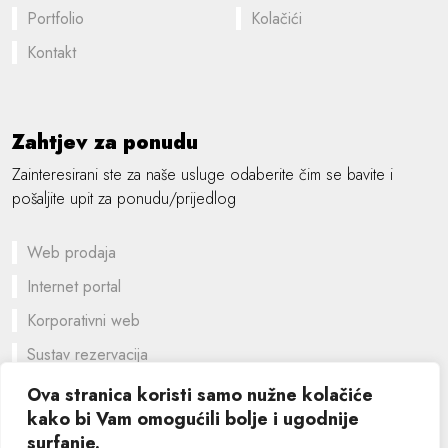
Portfolio
Kolačići
Kontakt
Zahtjev za ponudu
Zainteresirani ste za naše usluge odaberite čim se bavite i
pošaljite upit za ponudu/prijedlog
Web prodaja
Internet portal
Korporativni web
Sustav rezervacija
Prilagođeno rješenje
Ova stranica koristi samo nužne kolačiće
kako bi Vam omogućili bolje i ugodnije
Grafički dizajn
surfanje.