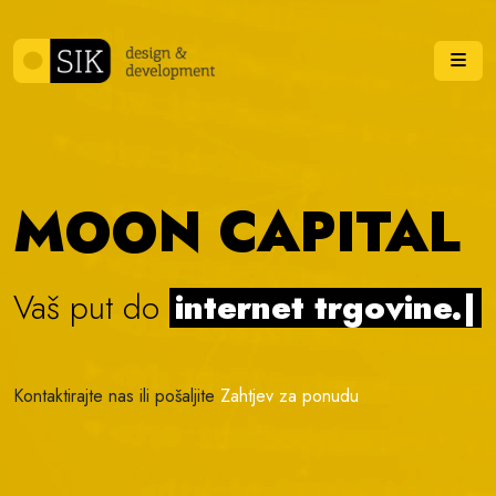
Skip to content
Me
MOON CAPITAL
Vaš put do
internet trgovine.
|
Kontaktirajte nas ili pošaljite
Zahtjev za ponudu