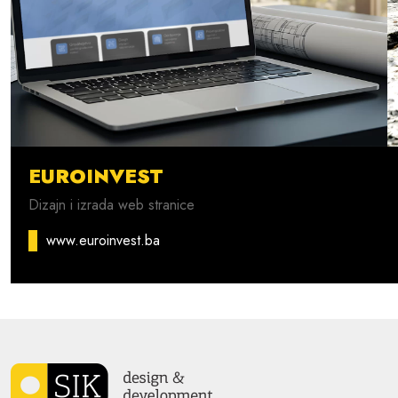
EUROINVEST
Dizajn i izrada web stranice
www.euroinvest.ba