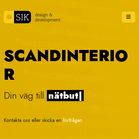
Skip to content
Me
SCANDINTERIO
R
Din väg till
vi
|
Kontakta oss eller skicka en
förfrågan