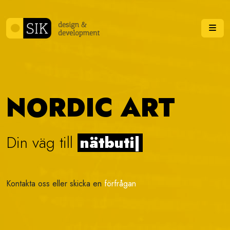
Skip to content
Me
NORDIC ART
Din väg till
v
|
Kontakta oss eller skicka en
förfrågan