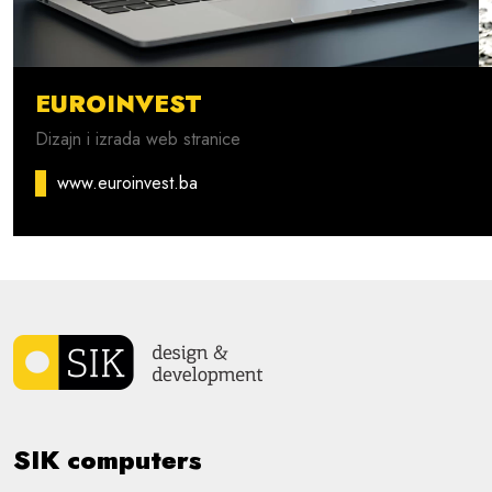
EUROINVEST
Dizajn i izrada web stranice
www.euroinvest.ba
SIK computers