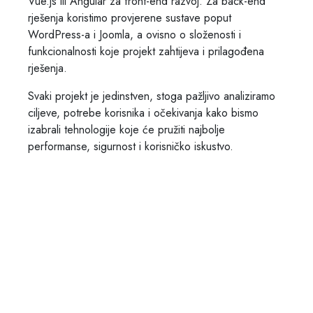
Vue.js ili Angular za front-end razvoj. Za back-end
rješenja koristimo provjerene sustave poput
WordPress-a i Joomla, a ovisno o složenosti i
funkcionalnosti koje projekt zahtijeva i prilagođena
rješenja.
Svaki projekt je jedinstven, stoga pažljivo analiziramo
ciljeve, potrebe korisnika i očekivanja kako bismo
izabrali tehnologije koje će pružiti najbolje
performanse, sigurnost i korisničko iskustvo.