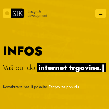
Skip to content
Me
INFOS
Vaš put do
internet trgovine.
|
Kontaktirajte nas ili pošaljite
Zahtjev za ponudu