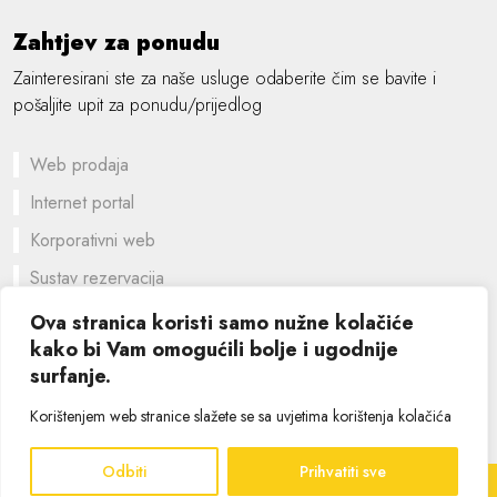
Zahtjev za ponudu
Zainteresirani ste za naše usluge odaberite čim se bavite i
pošaljite upit za ponudu/prijedlog
Web prodaja
Internet portal
Korporativni web
Sustav rezervacija
Prilagođeno rješenje
Ova stranica koristi samo nužne kolačiće
kako bi Vam omogućili bolje i ugodnije
Grafički dizajn
surfanje.
©
2026 SIK computers
Korištenjem web stranice slažete se sa uvjetima korištenja kolačića
Odbiti
Prihvatiti sve