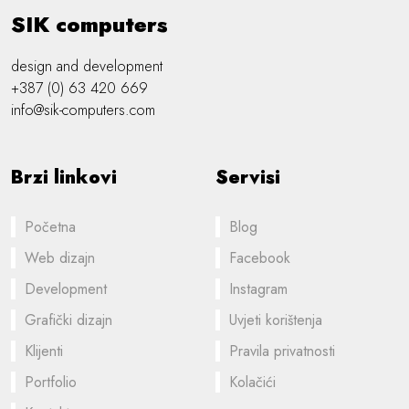
SIK computers
design and development
+387 (0) 63 420 669
info@sik-computers.com
Brzi linkovi
Servisi
Početna
Blog
Web dizajn
Facebook
Development
Instagram
Grafički dizajn
Uvjeti korištenja
Klijenti
Pravila privatnosti
Portfolio
Kolačići