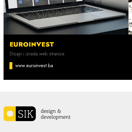
EUROINVEST
Dizajn i izrada web stranice
www.euroinvest.ba