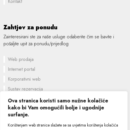
Kontakt
Zahtjev za ponudu
Zainteresirani ste za naše usluge odaberite čim se bavite i
pošaljite upit za ponudu/prijedlog
Web prodaja
Internet portal
Korporativni web
Sustav rezervacija
Prilagođeno rješenje
Ova stranica koristi samo nužne kolačiće
kako bi Vam omogućili bolje i ugodnije
Grafički dizajn
surfanje.
©
2026 SIK computers
Korištenjem web stranice slažete se sa uvjetima korištenja kolačića