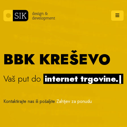
Skip to content
Me
BBK KREŠEVO
Vaš put do
internet trgovine.
|
Kontaktirajte nas ili pošaljite
Zahtjev za ponudu