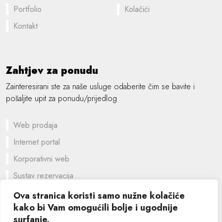
Portfolio
Kolačići
Kontakt
Zahtjev za ponudu
Zainteresirani ste za naše usluge odaberite čim se bavite i
pošaljite upit za ponudu/prijedlog
Web prodaja
Internet portal
Korporativni web
Sustav rezervacija
Prilagođeno rješenje
Ova stranica koristi samo nužne kolačiće
kako bi Vam omogućili bolje i ugodnije
Grafički dizajn
surfanje.