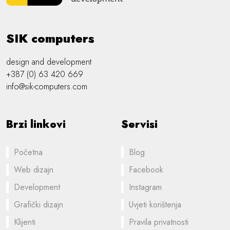
SIK computers
design and development
+387 (0) 63 420 669
info@sik-computers.com
Brzi linkovi
Servisi
Početna
Blog
Web dizajn
Facebook
Development
Instagram
Grafički dizajn
Uvjeti korištenja
Klijenti
Pravila privatnosti