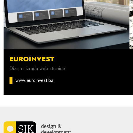
EUROINVEST
Dizajn i izrada web stranice
www.euroinvest.ba