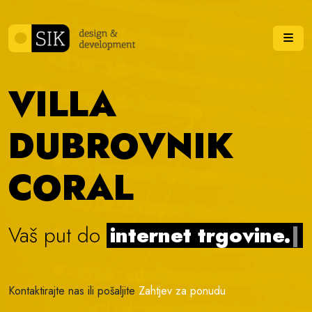
Skip to content
Me
VILLA
DUBROVNIK
CORAL
Vaš put do
internet trgovine.
|
Kontaktirajte nas ili pošaljite
Zahtjev za ponudu