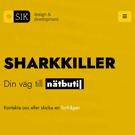
Skip to content
Me
SHARKKILLER
Din väg till
|
Kontakta oss eller skicka en
förfrågan