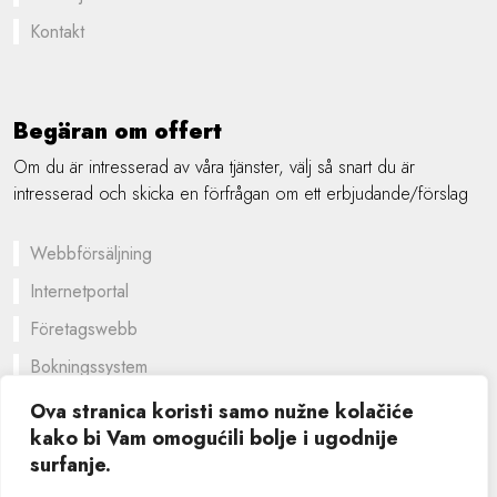
Kontakt
Begäran om offert
Om du är intresserad av våra tjänster, välj så snart du är
intresserad och skicka en förfrågan om ett erbjudande/förslag
Webbförsäljning
Internetportal
Företagswebb
Bokningssystem
En skräddarsydd lösning
Ova stranica koristi samo nužne kolačiće
kako bi Vam omogućili bolje i ugodnije
Grafisk design
surfanje.
©
2026 SIK computers