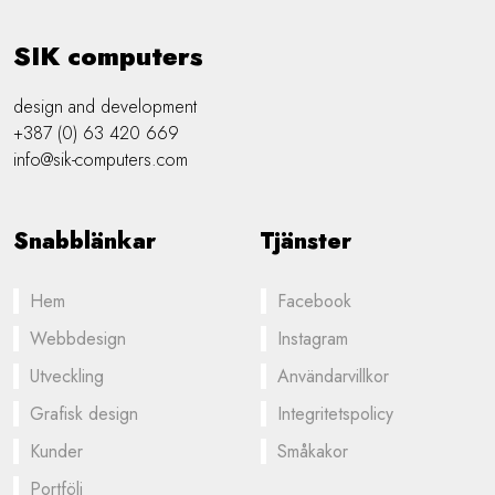
SIK computers
design and development
+387 (0) 63 420 669
info@sik-computers.com
Snabblänkar
Tjänster
Hem
Facebook
Webbdesign
Instagram
Utveckling
Användarvillkor
Grafisk design
Integritetspolicy
Kunder
Småkakor
Portfölj