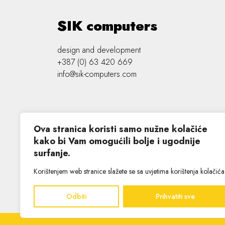
SIK computers
design and development
+387 (0) 63 420 669
info@sik-computers.com
Ova stranica koristi samo nužne kolačiće
kako bi Vam omogućili bolje i ugodnije
surfanje.
©
2026 SIK computers
Korištenjem web stranice slažete se sa uvjetima korištenja kolačića
Odbiti
Prihvatiti sve