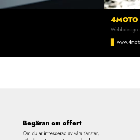
4MOTO
Webbdesign o
www.4mot
Begäran om offert
Om du är intresserad av våra tjänster,