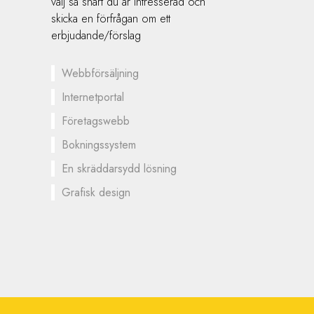
välj så snart du är intresserad och
skicka en förfrågan om ett
erbjudande/förslag
Webbförsäljning
Internetportal
Företagswebb
Bokningssystem
En skräddarsydd lösning
Grafisk design