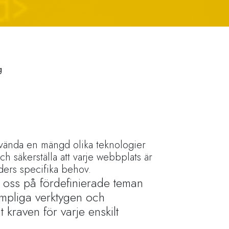
g
nvända en mängd olika teknologier
och säkerställa att varje webbplats är
nders specifika behov.
lita oss på fördefinierade teman
lämpliga verktygen och
t kraven för varje enskilt