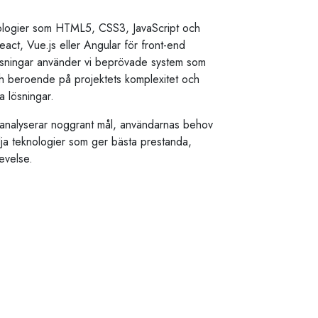
ologier som HTML5, CSS3, JavaScript och
ct, Vue.js eller Angular för front-end
ösningar använder vi beprövade system som
 beroende på projektets komplexitet och
a lösningar.
vi analyserar noggrant mål, användarnas behov
älja teknologier som ger bästa prestanda,
evelse.