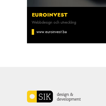
EUROINVEST
Webbdesign och utveckling
www.euroinvest.ba