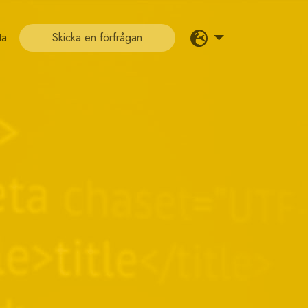
ta
Skicka en förfrågan