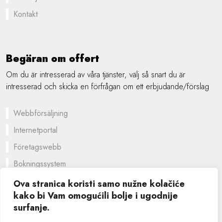
Kontakt
Begäran om offert
Om du är intresserad av våra tjänster, välj så snart du är
intresserad och skicka en förfrågan om ett erbjudande/förslag
Webbförsäljning
Internetportal
Företagswebb
Bokningssystem
En skräddarsydd lösning
Ova stranica koristi samo nužne kolačiće
kako bi Vam omogućili bolje i ugodnije
Grafisk design
surfanje.
©
2026 SIK computers