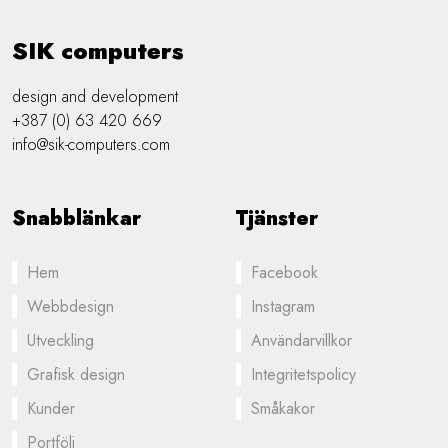
SIK computers
design and development
+387 (0) 63 420 669
info@sik-computers.com
Snabblänkar
Tjänster
Hem
Facebook
Webbdesign
Instagram
Utveckling
Användarvillkor
Grafisk design
Integritetspolicy
Kunder
Småkakor
Portfölj