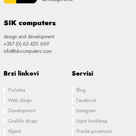
SIK computers
design and development
+387 (0) 63 420 669
info@sik-computers.com
Brzi linkovi
Servisi
Početna
Blog
Web dizajn
Facebook
Development
Instagram
Grafički dizajn
Uvjeti korištenja
Klijenti
Pravila privatnosti