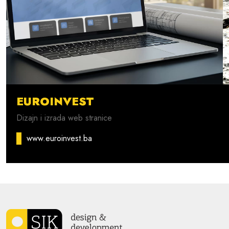
EUROINVEST
Dizajn i izrada web stranice
www.euroinvest.ba