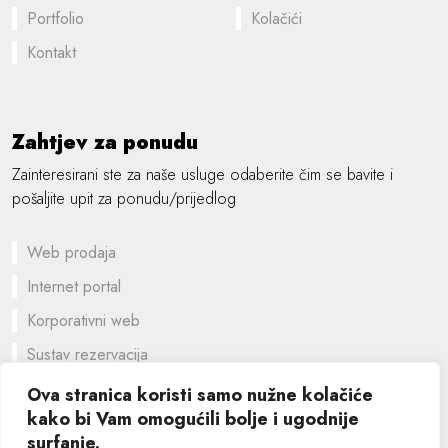
Portfolio
Kolačići
Kontakt
Zahtjev za ponudu
Zainteresirani ste za naše usluge odaberite čim se bavite i
pošaljite upit za ponudu/prijedlog
Web prodaja
Internet portal
Korporativni web
Sustav rezervacija
Prilagođeno rješenje
Ova stranica koristi samo nužne kolačiće
kako bi Vam omogućili bolje i ugodnije
Grafički dizajn
surfanje.