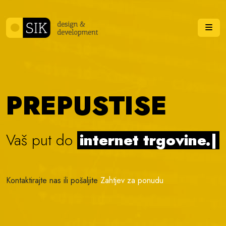
Skip to content
Me
PREPUSTISE
Vaš put do
internet trgovine.
|
Kontaktirajte nas ili pošaljite
Zahtjev za ponudu