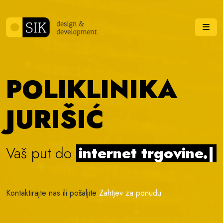
Skip to content
Me
POLIKLINIKA
JURIŠIĆ
Vaš put do
internet trgovine.
|
Kontaktirajte nas ili pošaljite
Zahtjev za ponudu