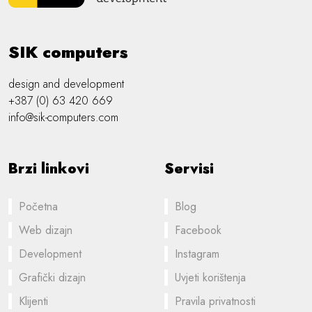
SIK computers
design and development
+387 (0) 63 420 669
info@sik-computers.com
Brzi linkovi
Servisi
Početna
Blog
Web dizajn
Facebook
Development
Instagram
Grafički dizajn
Uvjeti korištenja
Klijenti
Pravila privatnosti