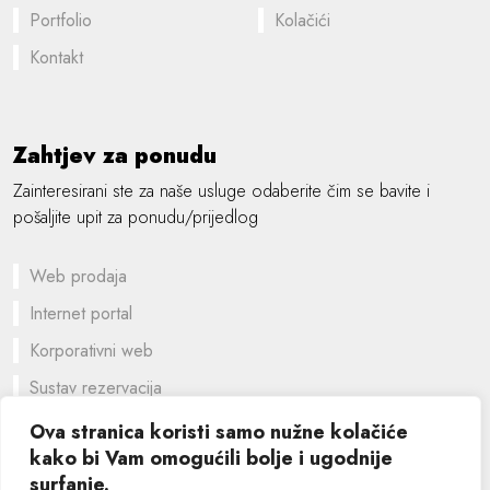
Portfolio
Kolačići
Kontakt
Zahtjev za ponudu
Zainteresirani ste za naše usluge odaberite čim se bavite i
pošaljite upit za ponudu/prijedlog
Web prodaja
Internet portal
Korporativni web
Sustav rezervacija
Prilagođeno rješenje
Ova stranica koristi samo nužne kolačiće
kako bi Vam omogućili bolje i ugodnije
Grafički dizajn
surfanje.