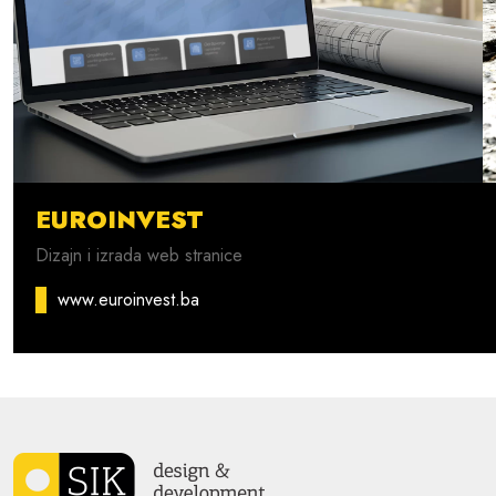
EUROINVEST
Dizajn i izrada web stranice
www.euroinvest.ba