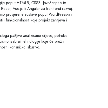
gije poput HTML5, CSS3, JavaScript-a te
React, Vue.js ili Angular za front-end razvoj.
timo provjerene sustave poput WordPress-a i
i i funkcionalnosti koje projekt zahtijeva i
 stoga pažljivo analiziramo ciljeve, potrebe
bismo izabrali tehnologije koje će pružiti
ost i korisničko iskustvo.