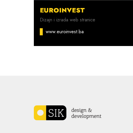
EUROINVEST
Dizajn i izrada web stranice
www.euroinvest.ba