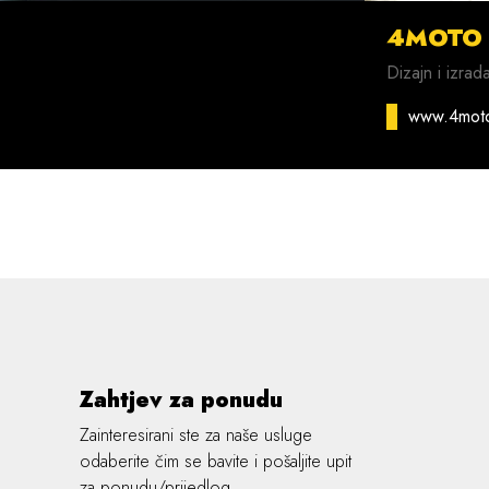
4MOTO
Dizajn i izrad
www.4mot
Zahtjev za ponudu
Zainteresirani ste za naše usluge
odaberite čim se bavite i pošaljite upit
za ponudu/prijedlog