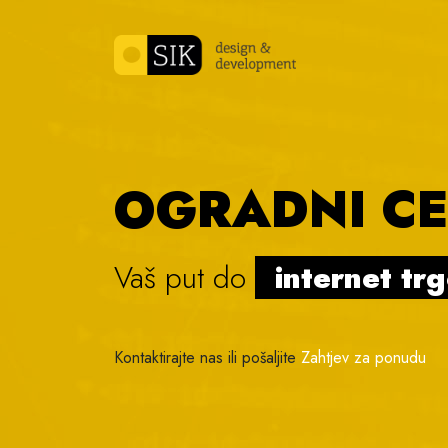
Skip to content
OGRADNI C
Vaš put do
internet tr
Kontaktirajte nas ili pošaljite
Zahtjev za ponudu