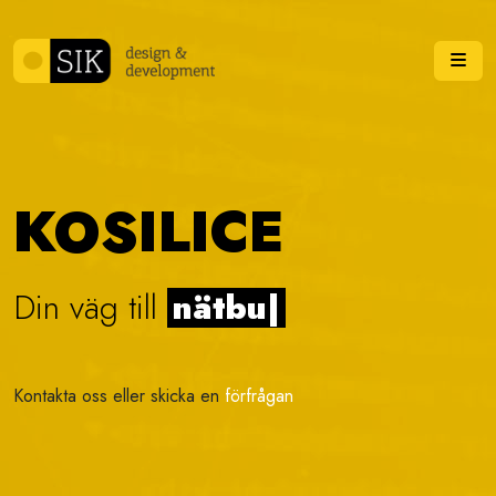
Skip to content
Me
KOSILICE
Din väg till
v
|
Kontakta oss eller skicka en
förfrågan