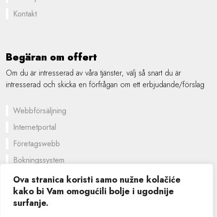
Kontakt
Begäran om offert
Om du är intresserad av våra tjänster, välj så snart du är
intresserad och skicka en förfrågan om ett erbjudande/förslag
Webbförsäljning
Internetportal
Företagswebb
Bokningssystem
En skräddarsydd lösning
Ova stranica koristi samo nužne kolačiće
kako bi Vam omogućili bolje i ugodnije
Grafisk design
surfanje.
©
2026 SIK computers