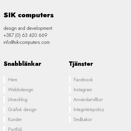
SIK computers
design and development
+387 (0) 63 420 669
info@sik-computers.com
Snabblänkar
Tjänster
Hem
Facebook
Webbdesign
Instagram
Utveckling
Användarvillkor
Grafisk design
Integritetspolicy
Kunder
Småkakor
Portfölj