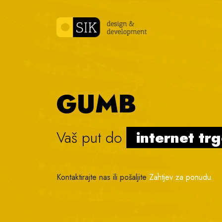
Skip to content
GUMB
Vaš put do
internet tr
Kontaktirajte nas ili pošaljite
Zahtjev za ponudu