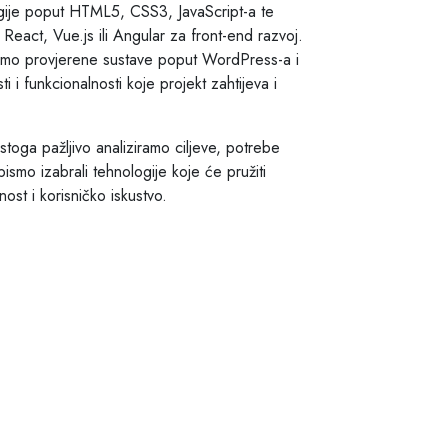
gije poput HTML5, CSS3, JavaScript-a te
React, Vue.js ili Angular za front-end razvoj.
timo provjerene sustave poput WordPress-a i
i i funkcionalnosti koje projekt zahtijeva i
 stoga pažljivo analiziramo ciljeve, potrebe
bismo izabrali tehnologije koje će pružiti
ost i korisničko iskustvo.