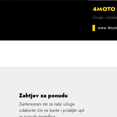
4MOTO
Dizajn i izrad
www.4mot
Zahtjev za ponudu
Zainteresirani ste za naše usluge
odaberite čim se bavite i pošaljite upit
za ponudu/prijedlog