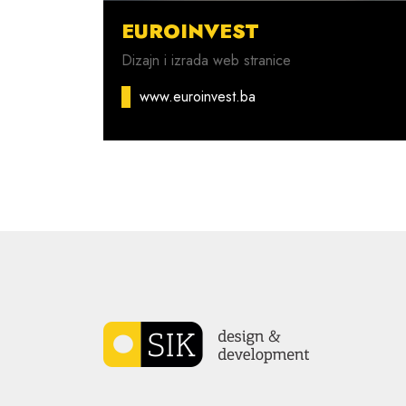
EUROINVEST
Dizajn i izrada web stranice
www.euroinvest.ba