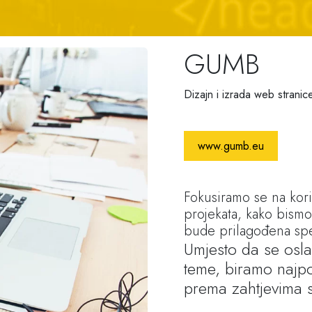
GUMB
Dizajn i izrada web stranic
www.gumb.eu
Fokusiramo se na kori
projekata, kako bismo
bude prilagođena spe
Umjesto da se osla
teme, biramo najpo
prema zahtjevima 