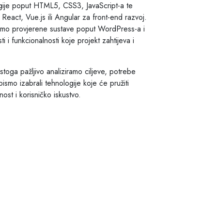
gije poput HTML5, CSS3, JavaScript-a te
React, Vue.js ili Angular za front-end razvoj.
timo provjerene sustave poput WordPress-a i
i i funkcionalnosti koje projekt zahtijeva i
 stoga pažljivo analiziramo ciljeve, potrebe
bismo izabrali tehnologije koje će pružiti
ost i korisničko iskustvo.