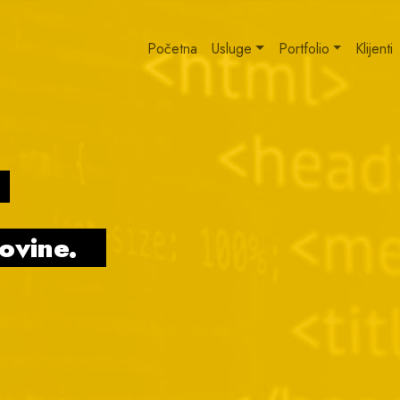
Početna
Usluge
Portfolio
Klijenti
H
govine.
|