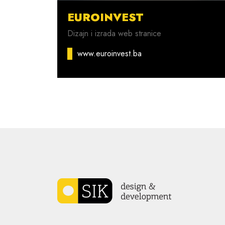
EUROINVEST
Dizajn i izrada web stranice
www.euroinvest.ba