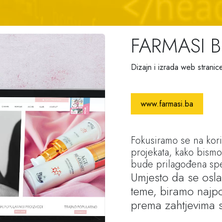
FARMASI B
Dizajn i izrada web stranic
www.farmasi.ba
Fokusiramo se na kori
projekata, kako bismo
bude prilagođena spe
Umjesto da se osla
teme, biramo najpo
prema zahtjevima 