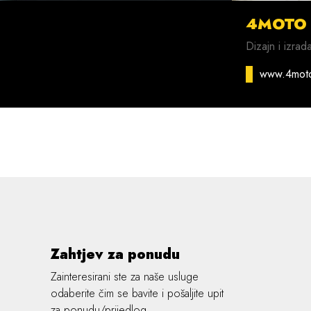
4MOTO
Dizajn i izrad
www.4mot
Zahtjev za ponudu
Zainteresirani ste za naše usluge
odaberite čim se bavite i pošaljite upit
za ponudu/prijedlog