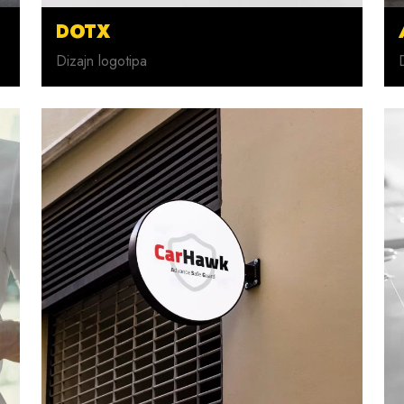
DOTX
Dizajn logotipa