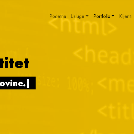
Početna
Usluge
Portfolio
Klijenti
titet