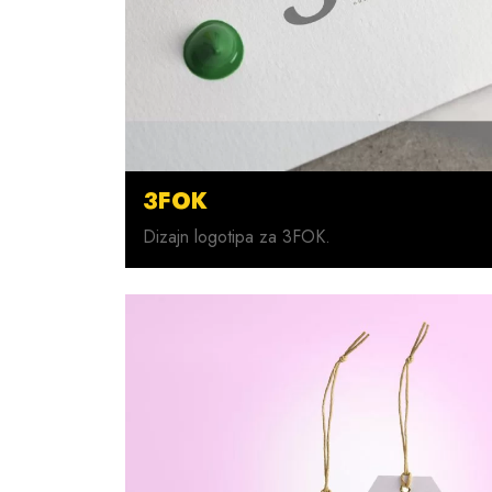
3FOK
Dizajn logotipa za 3FOK.