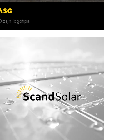
ASG
Dizajn logotipa