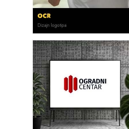
OCR
Dizajn logotipa