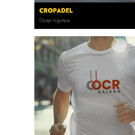
CROPADEL
Dizajn logotipa