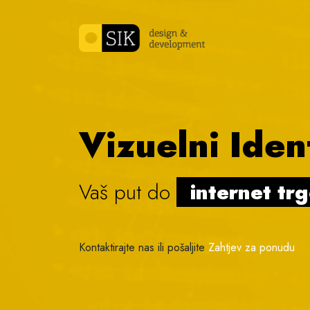
Skip to content
Vizuelni Iden
Vaš put do
internet tr
|
Kontaktirajte nas ili pošaljite
Zahtjev za ponudu