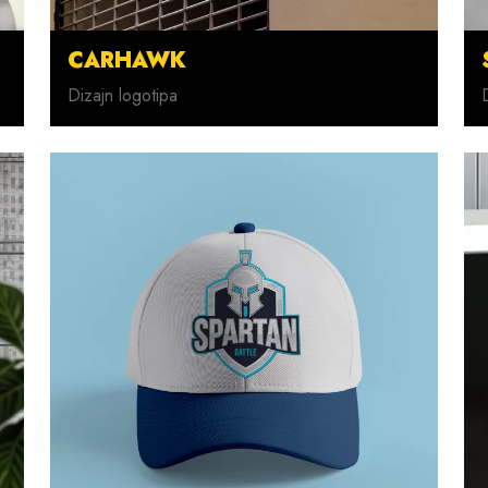
CARHAWK
Dizajn logotipa