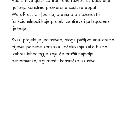
Vue.js ili Angular za front-end razvoj. Za back-end
rješenja koristimo provjerene sustave poput
WordPress-a i Joomla, a ovisno o složenosti i
funkcionalnosti koje projekt zahtijeva i prilagođena
rješenja.
Svaki projekt je jedinstven, stoga pažljivo analiziramo
ciljeve, potrebe korisnika i očekivanja kako bismo
izabrali tehnologije koje će pružiti najbolje
performanse, sigurnost i korisničko iskustvo.