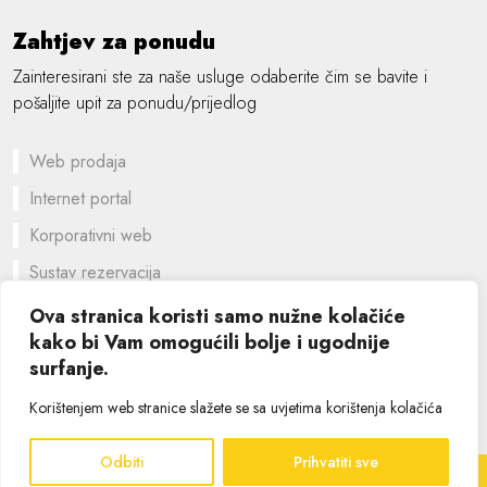
Zahtjev za ponudu
Zainteresirani ste za naše usluge odaberite čim se bavite i
pošaljite upit za ponudu/prijedlog
Web prodaja
Internet portal
Korporativni web
Sustav rezervacija
Prilagođeno rješenje
Ova stranica koristi samo nužne kolačiće
kako bi Vam omogućili bolje i ugodnije
Grafički dizajn
surfanje.
©
2026 SIK computers
Korištenjem web stranice slažete se sa uvjetima korištenja kolačića
Odbiti
Prihvatiti sve