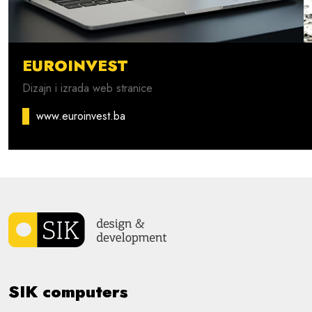
EUROINVEST
Dizajn i izrada web stranice
www.euroinvest.ba
SIK computers