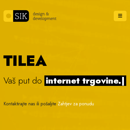
Skip to content
Me
TILEA
Vaš put do
internet trgovine.
|
Kontaktirajte nas ili pošaljite
Zahtjev za ponudu