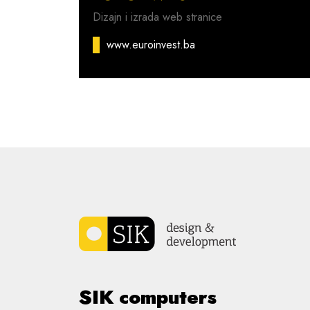
Dizajn i izrada web stranice
www.euroinvest.ba
SIK computers