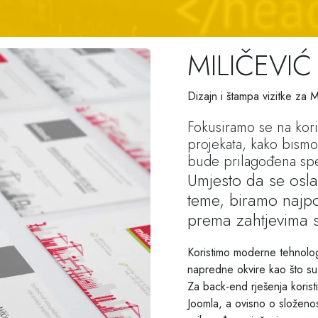
MILIČEVIĆ
Dizajn i štampa vizitke za
Fokusiramo se na kori
projekata, kako bismo
bude prilagođena spe
Umjesto da se osla
teme, biramo najpo
prema zahtjevima 
Koristimo moderne tehnolo
napredne okvire kao što su 
Za back-end rješenja koris
Joomla, a ovisno o složenost