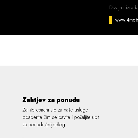
Dizajn i izrad
www.4mot
Zahtjev za ponudu
Zainteresirani ste za naše usluge
odaberite čim se bavite i pošaljite upit
za ponudu/prijedlog