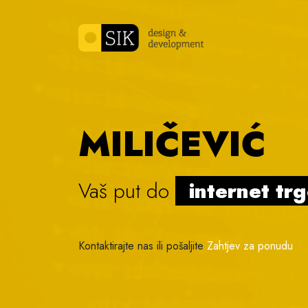
Skip to content
MILIČEVIĆ
Vaš put do
internet tr
Kontaktirajte nas ili pošaljite
Zahtjev za ponudu