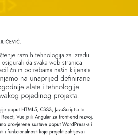
 MILIČEVIĆ.
štenje raznih tehnologija za izradu
 osigurali da svaka web stranica
cifičnim potrebama naših klijenata.
njamo na unaprijed definirane
godnije alate i tehnologije
svakog pojedinog projekta.
gije poput HTML5, CSS3, JavaScript-a te
React, Vue.js ili Angular za front-end razvoj.
timo provjerene sustave poput WordPress-a i
i i funkcionalnosti koje projekt zahtijeva i