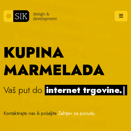
Skip to content
Me
KUPINA
MARMELADA
Vaš put do
internet trgovine.
|
Kontaktirajte nas ili pošaljite
Zahtjev za ponudu