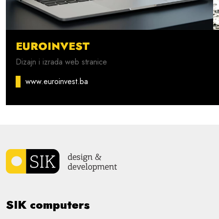
EUROINVEST
Dizajn i izrada web stranice
www.euroinvest.ba
SIK computers