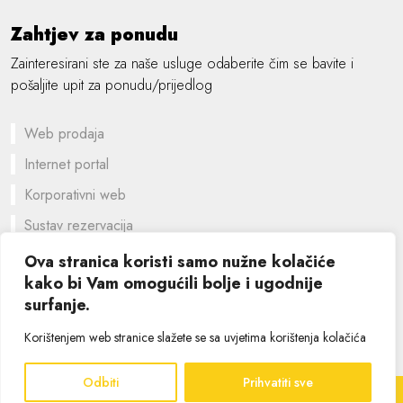
Zahtjev za ponudu
Zainteresirani ste za naše usluge odaberite čim se bavite i
pošaljite upit za ponudu/prijedlog
Web prodaja
Internet portal
Korporativni web
Sustav rezervacija
Prilagođeno rješenje
Ova stranica koristi samo nužne kolačiće
kako bi Vam omogućili bolje i ugodnije
Grafički dizajn
surfanje.
©
2026 SIK computers
Korištenjem web stranice slažete se sa uvjetima korištenja kolačića
Odbiti
Prihvatiti sve