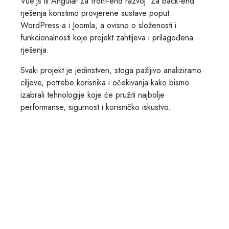
Vue.js ili Angular za front-end razvoj. Za back-end
rješenja koristimo provjerene sustave poput
WordPress-a i Joomla, a ovisno o složenosti i
funkcionalnosti koje projekt zahtijeva i prilagođena
rješenja.
Svaki projekt je jedinstven, stoga pažljivo analiziramo
ciljeve, potrebe korisnika i očekivanja kako bismo
izabrali tehnologije koje će pružiti najbolje
performanse, sigurnost i korisničko iskustvo.