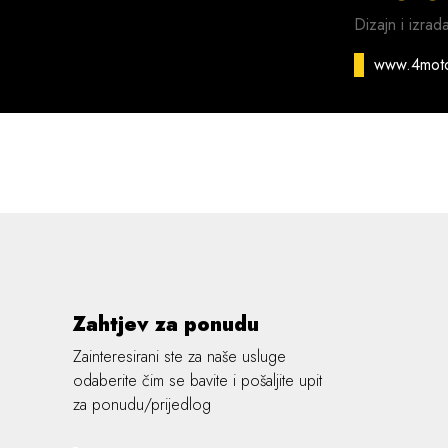
Dizajn i izrad
www.4mot
Zahtjev za ponudu
Zainteresirani ste za naše usluge
odaberite čim se bavite i pošaljite upit
za ponudu/prijedlog