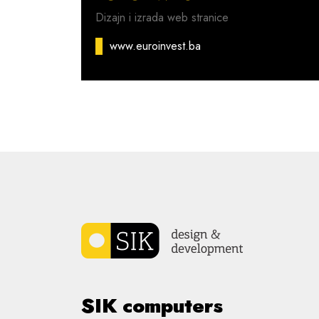
Dizajn i izrada web stranice
www.euroinvest.ba
SIK computers