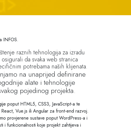
za INFOS.
štenje raznih tehnologija za izradu
 osigurali da svaka web stranica
cifičnim potrebama naših klijenata.
njamo na unaprijed definirane
godnije alate i tehnologije
svakog pojedinog projekta.
gije poput HTML5, CSS3, JavaScript-a te
React, Vue.js ili Angular za front-end razvoj.
timo provjerene sustave poput WordPress-a i
i i funkcionalnosti koje projekt zahtijeva i