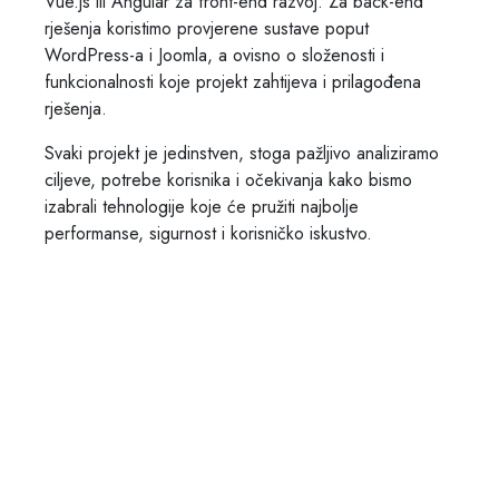
Vue.js ili Angular za front-end razvoj. Za back-end
rješenja koristimo provjerene sustave poput
WordPress-a i Joomla, a ovisno o složenosti i
funkcionalnosti koje projekt zahtijeva i prilagođena
rješenja.
Svaki projekt je jedinstven, stoga pažljivo analiziramo
ciljeve, potrebe korisnika i očekivanja kako bismo
izabrali tehnologije koje će pružiti najbolje
performanse, sigurnost i korisničko iskustvo.