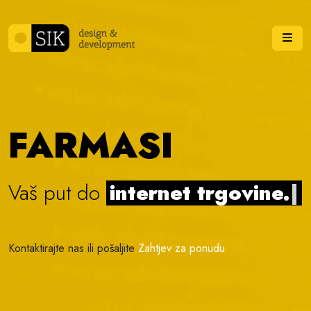
Skip to content
Me
FARMASI
Vaš put do
internet trgovine.
|
Kontaktirajte nas ili pošaljite
Zahtjev za ponudu