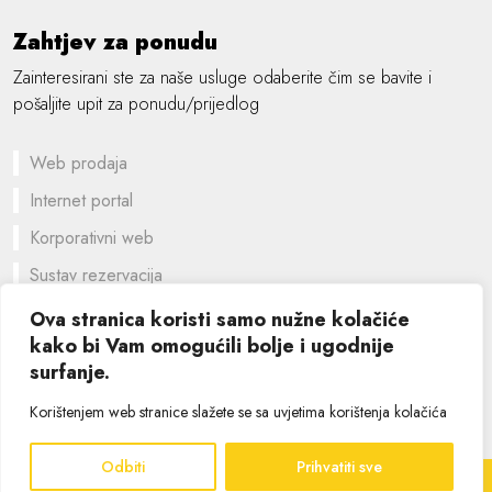
Zahtjev za ponudu
Zainteresirani ste za naše usluge odaberite čim se bavite i
pošaljite upit za ponudu/prijedlog
Web prodaja
Internet portal
Korporativni web
Sustav rezervacija
Prilagođeno rješenje
Ova stranica koristi samo nužne kolačiće
kako bi Vam omogućili bolje i ugodnije
Grafički dizajn
surfanje.
©
2026 SIK computers
Korištenjem web stranice slažete se sa uvjetima korištenja kolačića
Odbiti
Prihvatiti sve