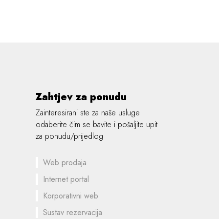
Zahtjev za ponudu
Zainteresirani ste za naše usluge
odaberite čim se bavite i pošaljite upit
za ponudu/prijedlog
Web prodaja
Internet portal
Korporativni web
Sustav rezervacija