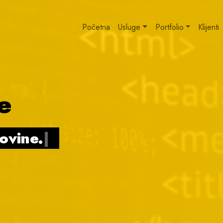
Početna
Usluge
Portfolio
Klijenti
e
govine.
|