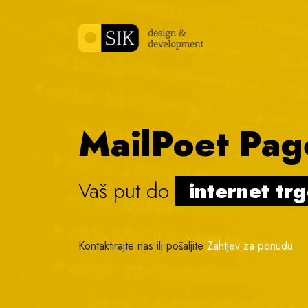
Skip to content
MailPoet Pag
Vaš put do
internet tr
Kontaktirajte nas ili pošaljite
Zahtjev za ponudu